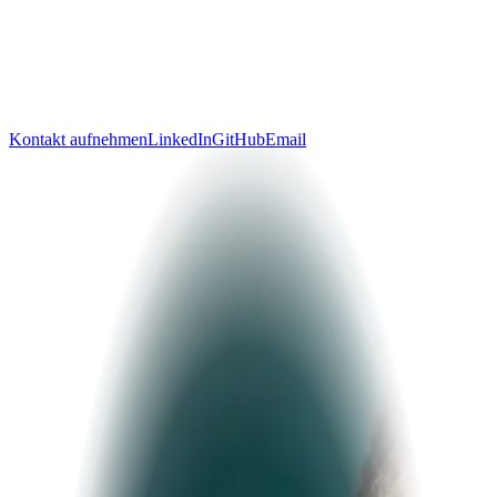
ausliefern.
Seit zwanzig Jahren arbeite ich zwischen Produkt und Engineering.
Bei Ascléa, einem Medizin-KI-Unternehmen der Charité, bringen
wir Sprachmodelle in Krankenhäuser.
Kontakt aufnehmen
LinkedIn
GitHub
Email