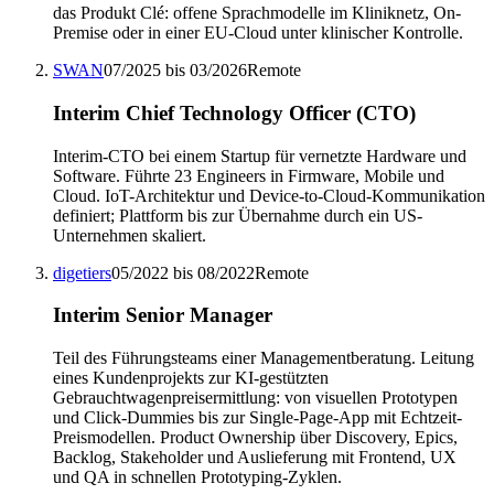
das Produkt Clé: offene Sprachmodelle im Kliniknetz, On-
Premise oder in einer EU-Cloud unter klinischer Kontrolle.
SWAN
07/2025 bis 03/2026
Remote
Interim Chief Technology Officer (CTO)
Interim-CTO bei einem Startup für vernetzte Hardware und
Software. Führte 23 Engineers in Firmware, Mobile und
Cloud. IoT-Architektur und Device-to-Cloud-Kommunikation
definiert; Plattform bis zur Übernahme durch ein US-
Unternehmen skaliert.
digetiers
05/2022 bis 08/2022
Remote
Interim Senior Manager
Teil des Führungsteams einer Managementberatung. Leitung
eines Kundenprojekts zur KI-gestützten
Gebrauchtwagenpreisermittlung: von visuellen Prototypen
und Click-Dummies bis zur Single-Page-App mit Echtzeit-
Preismodellen. Product Ownership über Discovery, Epics,
Backlog, Stakeholder und Auslieferung mit Frontend, UX
und QA in schnellen Prototyping-Zyklen.