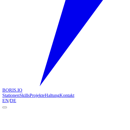
BORIS.IO
Stationen
Skills
Projekte
Haltung
Kontakt
EN
/
DE
Ich entwickle digitale Produkte und führe
die Teams, die sie entwickeln und